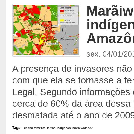
Marãiwa
indíge
Amazô
sex, 04/01/20
A presença de invasores não
com que ela se tornasse a t
Legal. Segundo informações
cerca de 60% da área dessa t
desmatada até o ano de 2009
Tags:
desmatamento
terras indígenas
maraiwatsede