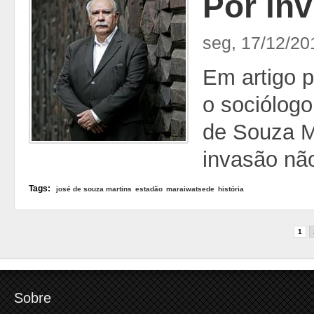
Por ín
seg, 17/12/20
Em artigo 
o sociólog
de Souza Ma
invasão não
Tags:
josé de souza martins
estadão
maraiwatsede
história
Páginas
1
Sobre